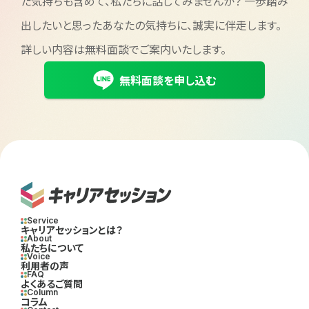
た気持ちも含めて、私たちに話してみませんか？
一歩踏み
出したいと思ったあなたの気持ちに、誠実に伴走します。
詳しい内容は無料面談でご案内いたします。
無料面談を申し込む
Service
キャリアセッションとは？
About
私たちについて
Voice
利用者の声
FAQ
よくあるご質問
Column
コラム